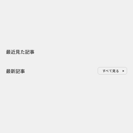
日本上陸30周年を地域の未来へ
おかっぱから
スターバックスが3県から始める
の大刷新 THE
地元共創PR
レラップ新C
最近見た記事
最新記事
すべて見る
0