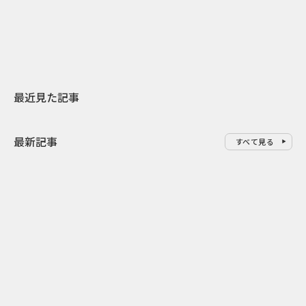
地元共創PR
レラップ新C
最近見た記事
最新記事
すべて見る
0