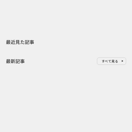
地元共創PR
レラップ新C
最近見た記事
最新記事
すべて見る
0