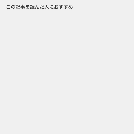
この記事を読んだ人におすすめ
23
2022.04.21
【Part1】スパイクスアジア2022 グランプリ
受賞作品まとめ