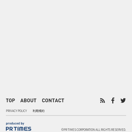
0
2026.08.09
2026.08.08
「水の先をつくれ」インフラを
令和8年8月8
支える会社が水の日に掲げたブ
限りの祭に 
ランド広告
掛ける科学と
PRIVACY POLICY
利用規約
©PR TIMES CORPORATION ALL RIGHTS RESERVED.