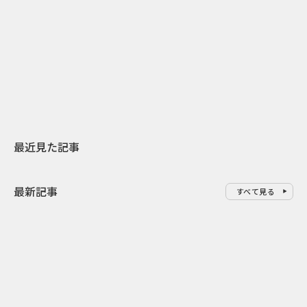
2026.07.31
2026.07.30
日本上陸30周年を地域の未来へ
おかっぱから
スターバックスが3県から始める
の大刷新 THE
地元共創PR
レラップ新C
最近見た記事
最新記事
すべて見る