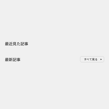
日本上陸30周年を地域の未来へ
AIモデルが「
スターバックスが3県から始める
登場 伝統I
地元共創PR
わせた広告事
最近見た記事
最新記事
すべて見る