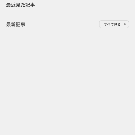
最近見た記事
最新記事
すべて見る
0
2026.08.09
2026.08.08
「水の先をつくれ」インフラを
令和8年8月8
支える会社が水の日に掲げたブ
限りの祭に 
ランド広告
掛ける科学と