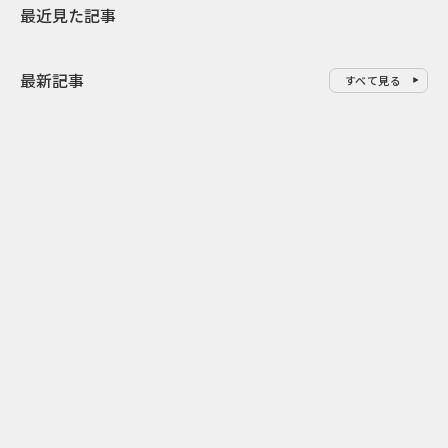
最近見た記事
最新記事
すべて見る
0
2026.08.09
2026.08.08
「水の先をつくれ」インフラを
令和8年8月8
支える会社が水の日に掲げたブ
限りの祭に 
ランド広告
掛ける科学と