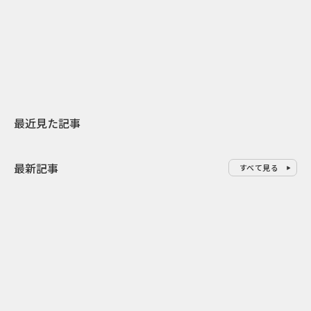
日本上陸30周年を地域の未来へ
おかっぱから
スターバックスが3県から始める
の大刷新 THE
地元共創PR
レラップ新C
最近見た記事
最新記事
すべて見る