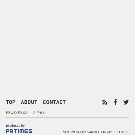
0
2026.08.06
2026.08.06
サンリオが8月7日を“ハナマルデ
似合うかわか
ー”に制定 記念日に企業価値を
先回り mevu
広げるブランド施策
店前体験
PRIVACY POLICY
利用規約
©PR TIMES CORPORATION ALL RIGHTS RESERVED.