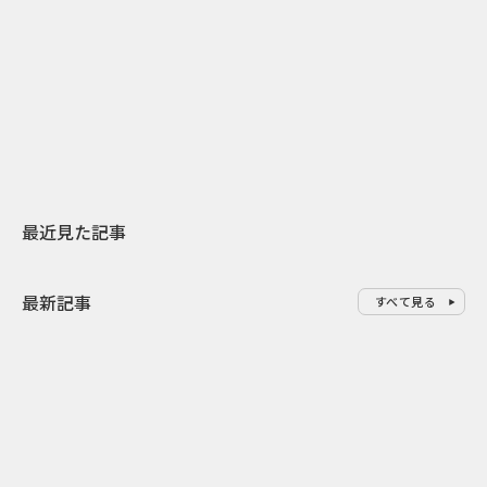
2026.07.31
2026.07.29
日本上陸30周年を地域の未来へ
AIモデルが「
スターバックスが3県から始める
登場 伝統I
地元共創PR
わせた広告事
最近見た記事
最新記事
すべて見る