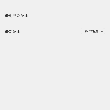
最近見た記事
最新記事
すべて見る
0
2026.08.07
2026.08.07
ゲームの新エリアが横浜に出
「試乗」の常
現！『ぽこ あ ポケモン』みなと
体験型マーケ