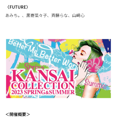
〈FUTURE〉
あみち。、黒嵜菜々子、斉藤らな、山﨑心
＜開催概要＞