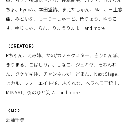
尊、ちせ、頓知気さきな、仲本愛美、ハンチ、ひかりん
ちょ、PyunA.、本田望結、まえだしゅん、Matt、三上悠
亜、みとゆな、もーりーしゅーと、門りょう、ゆうこ
す、ゆりにゃ、らん、りょうりょま and more
〈CREATOR〉
Rちゃん、えみ姉、かの/カノックスター、きりたんぽ、
きりまる、こばしり。、しなこ、ジュキヤ、そわんわ
ん、タケヤキ翔、チャンネルがーどまん、Next Stage、
ヒカル、フォーエイト48、ふくれな、ヘラヘラ三銃士、
MINAMI、夜のひと笑い and more
〈MC〉
近藤千尋