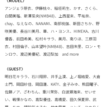
〈MODEL〉
アンジェラ芽衣、伊藤桃々、稲垣莉生、かす、さくら、
白間美瑠、新澤菜央(NMB48)、上西星来、平祐奈、
chay、なえなの、NANAMI、南部桃伽、新田さちか、野
咲美優、長谷川美月、華、ハ・ヨンス、HIMEKA、古川
優香、前田希美、松村キサラ、美月、南りほ、三原羽
衣、村田倫子、山本望叶(NMB48)、吉田朱里、ロン・モ
ンロウ、渡辺美優紀、渡辺梨加 and more
〈GUEST〉
明日花キララ、石川翔鈴、井手上漠、上ノ堀結愛、大倉
士門、岡田紗佳、岡田蓮、KATY、金子みゆ、熊田曜子、
佐藤ノア、ざわちん、重川茉弥、白波瀬海来、せいせ
い、戦慄かなの、高梨優佳、高橋愛、田久保夏鈴、武