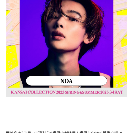
■独自の“スラップ奏法”で世界中が注目！世界に向けて挑戦を続け