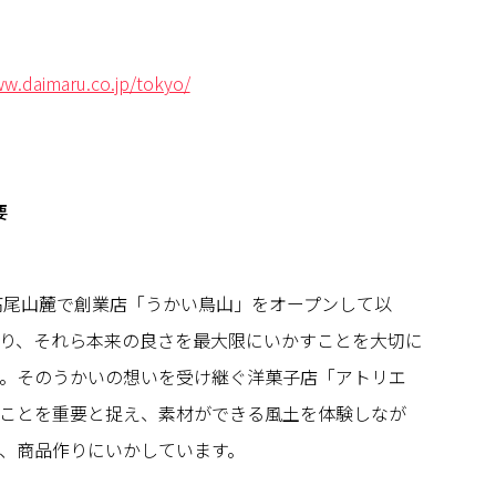
ww.daimaru.co.jp/tokyo/
要
の高尾山麓で創業店「うかい鳥山」をオープンして以
り、それら本来の良さを最大限にいかすことを大切に
。そのうかいの想いを受け継ぐ洋菓子店「アトリエ
ことを重要と捉え、素材ができる風土を体験しなが
、商品作りにいかしています。