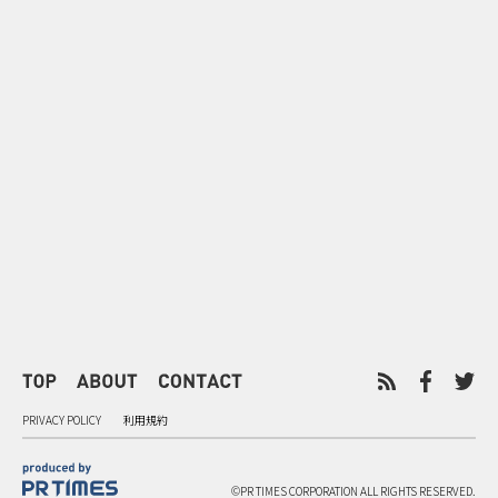
0
2026.08.08
2026.08.08
令和8年8月8日の“8並び”を1日
“蛇口からみ
限りの祭に 叡山電鉄が八瀬で仕
谷で！ファン
掛ける科学と縁日
ご当地体験で
PRIVACY POLICY
利用規約
©PR TIMES CORPORATION ALL RIGHTS RESERVED.