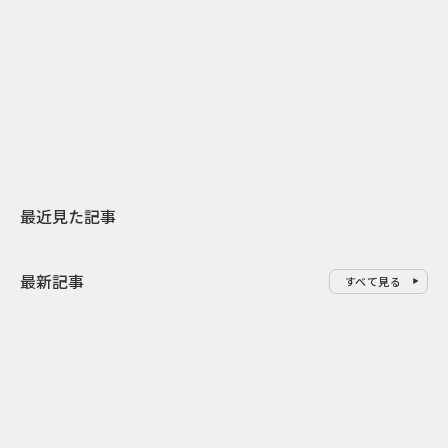
2026.07.31
2026.07.29
日本上陸30周年を地域の未来へ
AIモデルが「
スターバックスが3県から始める
登場 伝統I
地元共創PR
わせた広告事
最近見た記事
最新記事
すべて見る