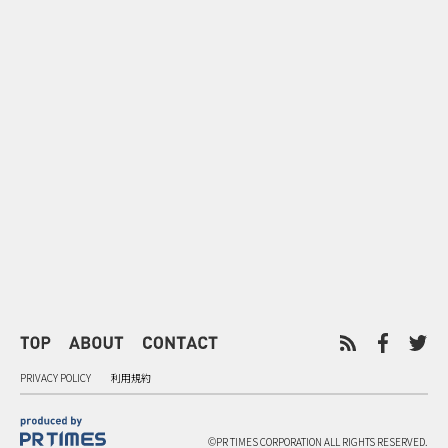
0
2026.08.07
2026.08.07
山形県西川町の中学生が創るAI
町のシンボル
謎解きゲーム 産学官PBL共創型
験 北竜町「
地域ブランディング
ン」の地域ブ
PRIVACY POLICY
利用規約
©PR TIMES CORPORATION ALL RIGHTS RESERVED.