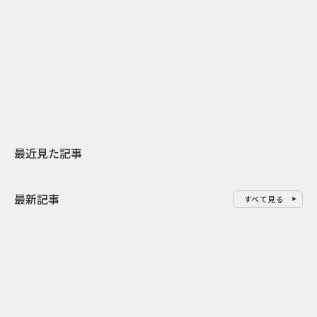
2026.07.31
2026.07.29
日本上陸30周年を地域の未来へ
AIモデルが「
スターバックスが3県から始める
登場 伝統I
地元共創PR
わせた広告事
最近見た記事
最新記事
すべて見る