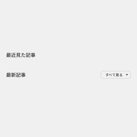
日本上陸30周年を地域の未来へ
AIモデルが「
スターバックスが3県から始める
登場 伝統I
地元共創PR
わせた広告事
最近見た記事
最新記事
すべて見る