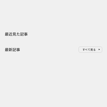
地元共創PR
レラップ新C
最近見た記事
最新記事
すべて見る
0