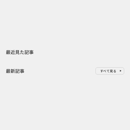
日本上陸30周年を地域の未来へ
AIモデルが「
スターバックスが3県から始める
登場 伝統I
地元共創PR
わせた広告事
最近見た記事
最新記事
すべて見る