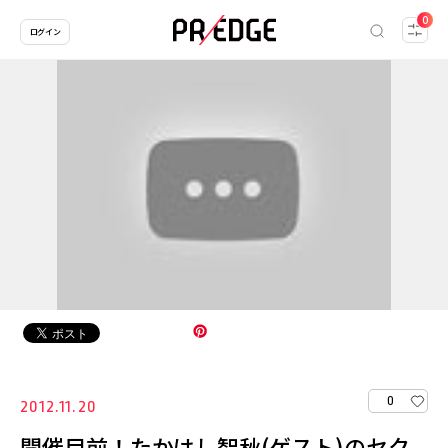
0
ログイン
0
2012.11.20
開催目前！たかはし智秋(ゲスト)のセク