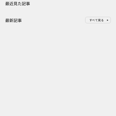
最近見た記事
最新記事
すべて見る
0
2026.08.07
2026.08.07
ドーナツを売るだけじゃない ク
行き先ではな
リスピー・クリーム×アドベン
関係人口を育
チャーワールドの体験設計
せ」