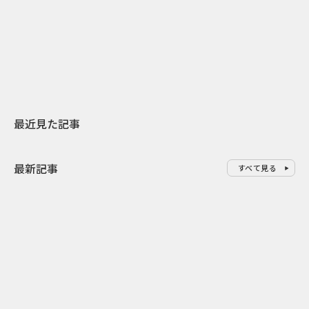
日本上陸30周年を地域の未来へ
AIモデルが「
スターバックスが3県から始める
登場 伝統I
地元共創PR
わせた広告事
最近見た記事
最新記事
すべて見る