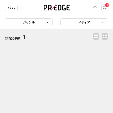
0
ログイン
ジャンル
メディア
1
該当記事数