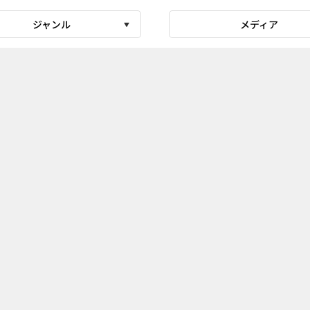
ジャンル
メディア