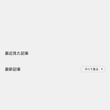
2026.07.31
2026.07.29
日本上陸30周年を地域の未来へ
AIモデルが「
スターバックスが3県から始める
登場 伝統I
地元共創PR
わせた広告事
最近見た記事
最新記事
すべて見る