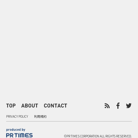
0
2026.08.06
2026.08.06
サンリオが8月7日を“ハナマルデ
似合うかわか
ー”に制定 記念日に企業価値を
先回り mevu
広げるブランド施策
店前体験
PRIVACY POLICY
利用規約
©PR TIMES CORPORATION ALL RIGHTS RESERVED.