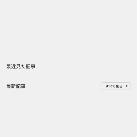
2026.07.31
2026.07.29
日本上陸30周年を地域の未来へ
AIモデルが「
スターバックスが3県から始める
登場 伝統I
地元共創PR
わせた広告事
最近見た記事
最新記事
すべて見る