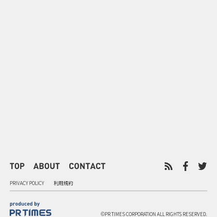
0
2026.08.07
2026.08.07
ゲームの新エリアが横浜に出
「試乗」の常
現！『ぽこ あ ポケモン』みなと
体験型マーケ
みらいジャック
PRIVACY POLICY
利用規約
©PR TIMES CORPORATION ALL RIGHTS RESERVED.