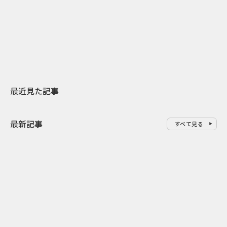
日本上陸30周年を地域の未来へ
AIモデルが「
スターバックスが3県から始める
登場 伝統I
地元共創PR
わせた広告事
最近見た記事
最新記事
すべて見る