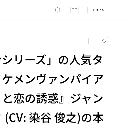
ログイン
0
ンシリーズ」の人気タ
イケメンヴァンパイア
ちと恋の誘惑』ジャン
(CV: 染谷 俊之)の本