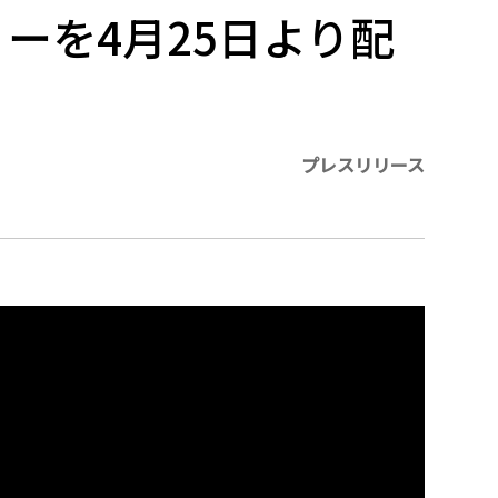
ーを4月25日より配
プレスリリース