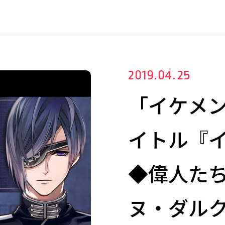
2019.04.25
「イケメ
イトル『
◆偉人た
ヌ・ダルク 