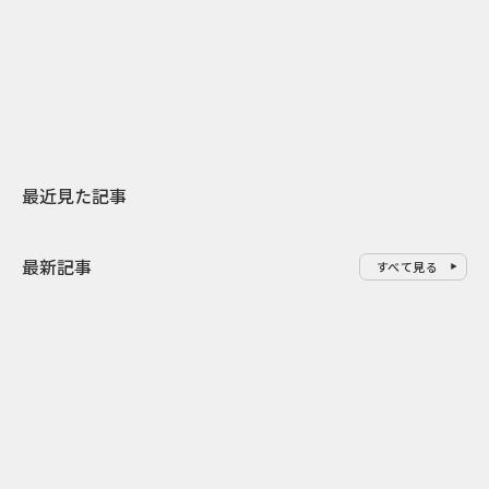
日本上陸30周年を地域の未来へ
AIモデルが「
スターバックスが3県から始める
登場 伝統I
地元共創PR
わせた広告事
最近見た記事
最新記事
すべて見る