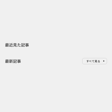
日本上陸30周年を地域の未来へ
おかっぱから
スターバックスが3県から始める
の大刷新 THE
地元共創PR
レラップ新C
最近見た記事
最新記事
すべて見る