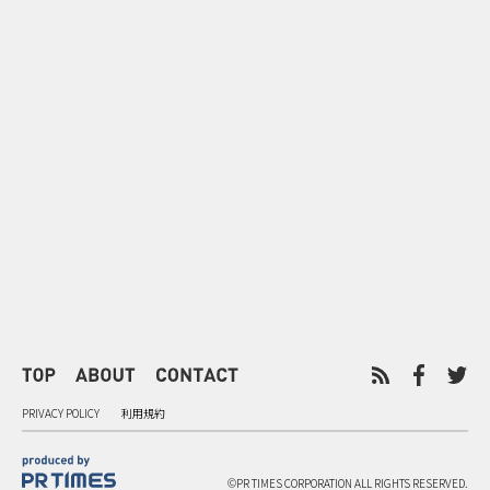
0
2026.08.09
2026.08.08
「水の先をつくれ」インフラを
令和8年8月8
支える会社が水の日に掲げたブ
限りの祭に 
ランド広告
掛ける科学と
PRIVACY POLICY
利用規約
©PR TIMES CORPORATION ALL RIGHTS RESERVED.