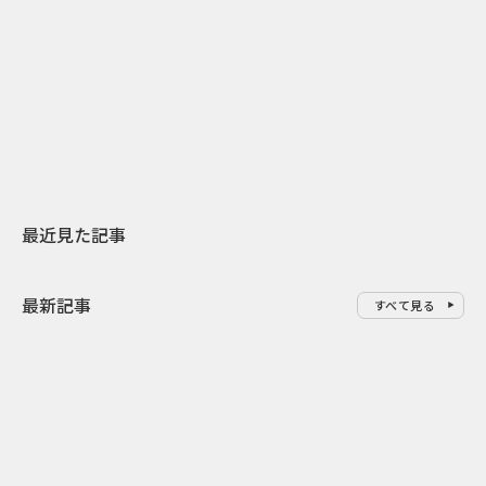
2026.07.31
2026.07.30
日本上陸30周年を地域の未来へ
おかっぱから
スターバックスが3県から始める
の大刷新 THE
地元共創PR
レラップ新C
最近見た記事
最新記事
すべて見る