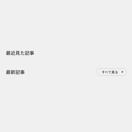
日本上陸30周年を地域の未来へ
おかっぱから
スターバックスが3県から始める
の大刷新 THE
地元共創PR
レラップ新C
最近見た記事
最新記事
すべて見る