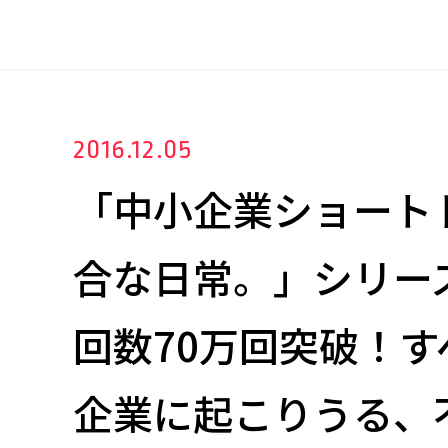
2016.12.05
「中小企業ショート
合な日常。」シリー
回数70万回突破！す
企業に起こりうる、