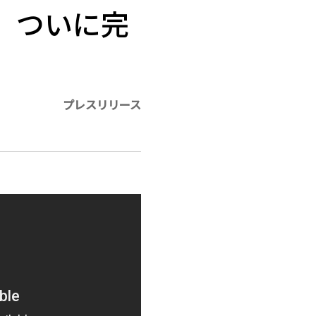
、ついに完
プレスリリース