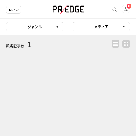
0
ログイン
ジャンル
メディア
1
該当記事数