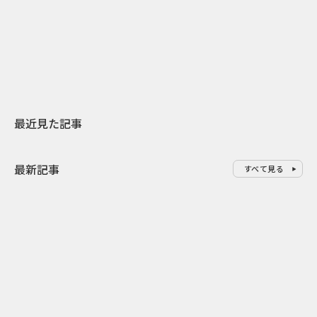
日本上陸30周年を地域の未来へ
AIモデルが「
スターバックスが3県から始める
登場 伝統I
地元共創PR
わせた広告事
最近見た記事
最新記事
すべて見る
0