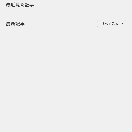
最近見た記事
最新記事
すべて見る
0
2026.08.09
2026.08.08
「水の先をつくれ」インフラを
令和8年8月8
支える会社が水の日に掲げたブ
限りの祭に 
ランド広告
掛ける科学と