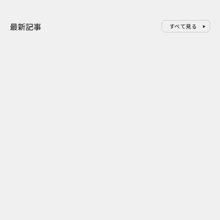
最新記事
すべて見る
0
2026.08.07
2026.08.07
ゲームの新エリアが横浜に出
「試乗」の常
現！『ぽこ あ ポケモン』みなと
体験型マーケ
みらいジャック