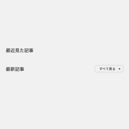
日本上陸30周年を地域の未来へ
おかっぱから
スターバックスが3県から始める
の大刷新 THE
地元共創PR
レラップ新C
最近見た記事
最新記事
すべて見る
0