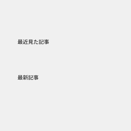
最近見た記事
最新記事