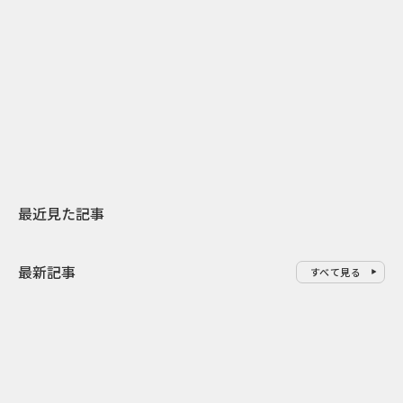
2026.07.31
2026.07.29
日本上陸30周年を地域の未来へ
AIモデルが「
スターバックスが3県から始める
登場 伝統I
地元共創PR
わせた広告事
最近見た記事
最新記事
すべて見る