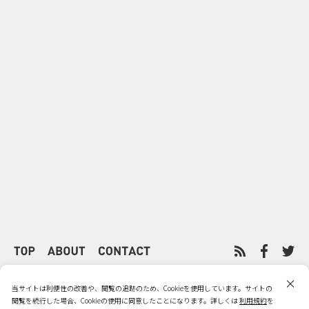
0
2026.08.06
2026.08.06
サンリオが8月7日を“ハナマルデ
似合うかわか
ー”に制定 記念日に企業価値を
先回り mevu
広げるブランド施策
店前体験
PRIVACY POLICY
利用規約
当サイトは利便性の改善や、閲覧の追跡のため、Cookieを使用しています。サイトの
閲覧を続行した場合、Cookieの使用に同意したことになります。詳しくは
利用規約
を