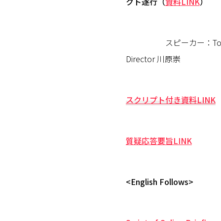
クト遂行（
資料LINK
）
スピーカー：Toyo Engineer
Director 川原崇
スクリプト付き資料LINK
質疑応答要旨LINK
<English Follows>