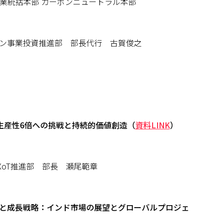
本部 カーボンニュートラル本部
投資推進部 部長代行 古賀俊之
 : 生産性6倍への挑戦と持続的価値創造（
資料LINK
）
推進部 部長 瀬尾範章
aの挑戦と成長戦略：インド市場の展望とグローバルプロジェ