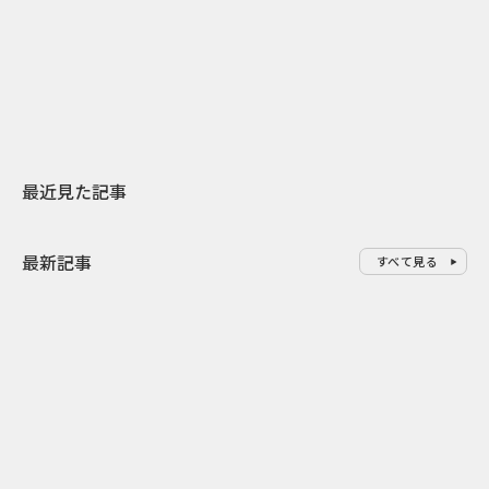
日本上陸30周年を地域の未来へ
おかっぱから
スターバックスが3県から始める
の大刷新 THE
地元共創PR
レラップ新C
最近見た記事
最新記事
すべて見る
0