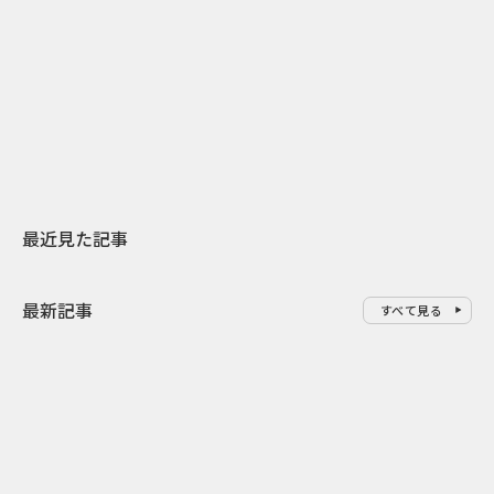
2026.07.31
2026.07.29
日本上陸30周年を地域の未来へ
AIモデルが「
スターバックスが3県から始める
登場 伝統I
地元共創PR
わせた広告事
最近見た記事
最新記事
すべて見る