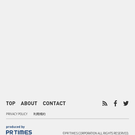
0
2026.08.08
2026.08.08
令和8年8月8日の“8並び”を1日
“蛇口からみ
限りの祭に 叡山電鉄が八瀬で仕
谷で！ファン
掛ける科学と縁日
ご当地体験で
PRIVACY POLICY
利用規約
©PR TIMES CORPORATION ALL RIGHTS RESERVED.