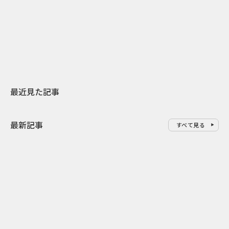
日本上陸30周年を地域の未来へ
AIモデルが「
スターバックスが3県から始める
登場 伝統I
地元共創PR
わせた広告事
最近見た記事
最新記事
すべて見る