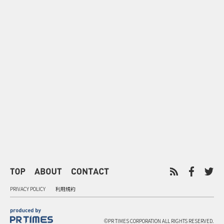
0
2026.08.06
2026.08.06
配って終わらせない とくし丸×
バーガーをコ
ビスコの実売につなげるサンプ
クドナルドが
リング
ンチ需要”
PRIVACY POLICY
利用規約
©PR TIMES CORPORATION ALL RIGHTS RESERVED.