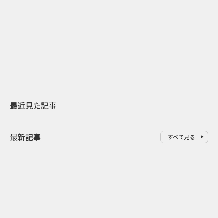
2026.07.31
2026.07.29
日本上陸30周年を地域の未来へ
AIモデルが「
スターバックスが3県から始める
登場 伝統I
地元共創PR
わせた広告事
最近見た記事
最新記事
すべて見る