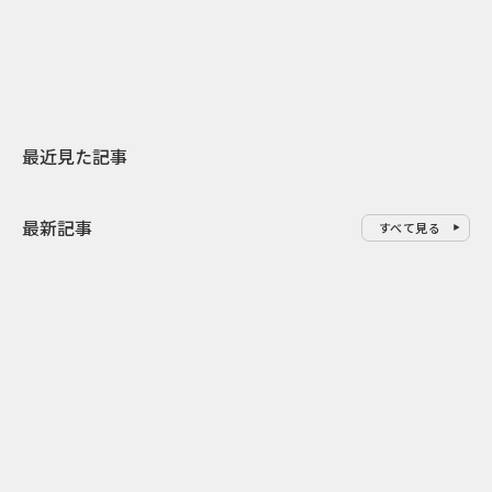
地元共創PR
レラップ新C
最近見た記事
最新記事
すべて見る
0