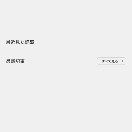
地元共創PR
レラップ新C
最近見た記事
最新記事
すべて見る
0