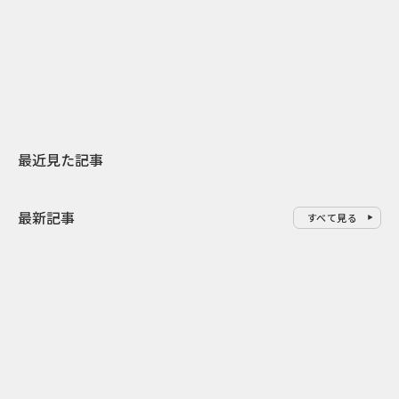
日本上陸30周年を地域の未来へ
AIモデルが「
スターバックスが3県から始める
登場 伝統I
地元共創PR
わせた広告事
最近見た記事
最新記事
すべて見る