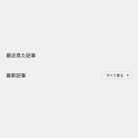
日本上陸30周年を地域の未来へ
AIモデルが「
スターバックスが3県から始める
登場 伝統I
地元共創PR
わせた広告事
最近見た記事
最新記事
すべて見る