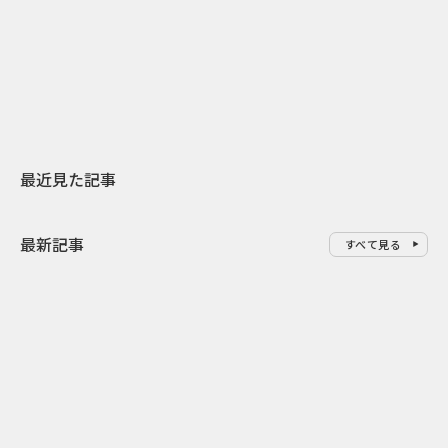
日本上陸30周年を地域の未来へ
AIモデルが「
スターバックスが3県から始める
登場 伝統I
地元共創PR
わせた広告事
最近見た記事
最新記事
すべて見る