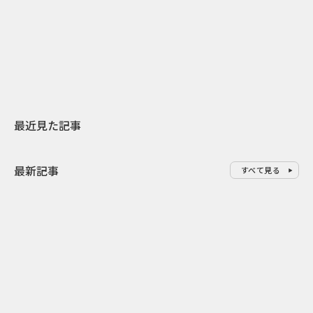
日本上陸30周年を地域の未来へ
AIモデルが「
スターバックスが3県から始める
登場 伝統I
地元共創PR
わせた広告事
最近見た記事
最新記事
すべて見る