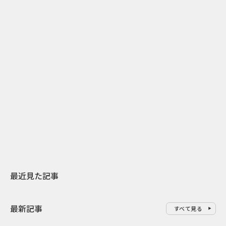
2
2026.07.31
2026.07.30
日本上陸30周年を地域の未来へ
おかっぱから
スターバックスが3県から始める
の大刷新 THE
地元共創PR
レラップ新C
最近見た記事
最新記事
すべて見る