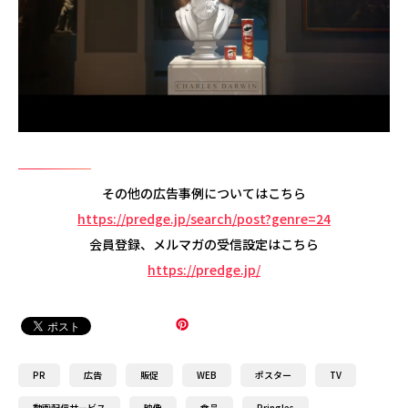
その他の広告事例についてはこちら
https://predge.jp/search/post?genre=24
会員登録、メルマガの受信設定はこちら
https://predge.jp/
PR
広告
販促
WEB
ポスター
TV
動画配信サービス
映像
食品
Pringles