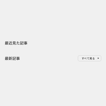
日本上陸30周年を地域の未来へ
AIモデルが「
スターバックスが3県から始める
登場 伝統I
地元共創PR
わせた広告事
最近見た記事
最新記事
すべて見る