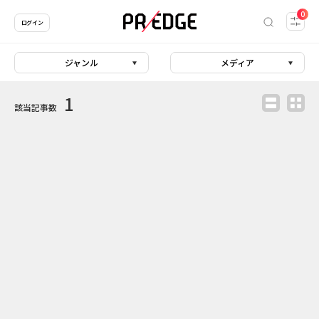
0
ログイン
ジャンル
メディア
1
該当記事数